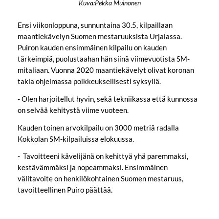
Kuva:Pekka Muinonen
Ensi viikonloppuna, sunnuntaina 30.5, kilpaillaan
maantiekävelyn Suomen mestaruuksista Urjalassa.
Puiron kauden ensimmäinen kilpailu on kauden
tärkeimpiä, puolustaahan hän siinä viimevuotista SM-
mitaliaan. Vuonna 2020 maantiekävelyt olivat koronan
takia ohjelmassa poikkeuksellisesti syksyllä.
- Olen harjoitellut hyvin, sekä tekniikassa että kunnossa
on selvää kehitystä viime vuoteen.
Kauden toinen arvokilpailu on 3000 metriä radalla
Kokkolan SM-kilpailuissa elokuussa.
- Tavoitteeni kävelijänä on kehittyä yhä paremmaksi,
kestävämmäksi ja nopeammaksi. Ensimmäinen
välitavoite on henkilökohtainen Suomen mestaruus,
tavoitteellinen Puiro päättää.