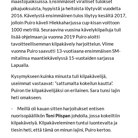
maastojuoksuissa. Ensimmäiset viralliset tulokset
pikajuoksuista, hypyistä ja heitoista löytyvät vuodelta
2016. Kävelystä ensimmäinen tulos löytyy kesältä 2017,
jolloin Puiro käveli Hiekkaharjussa cup-kisan voittoon
1000 metrillä. Seuraavina vuosina kävelykilpailuja tuli
lisää ohjelmaan ja vuonna 2019 Puiro aloitti
tavoitteellisemman kilpakävely harjoittelun. Viime
vuonna Puiro saavutti 13-vuotiaana ensimmäisen SM-
mitalinsa maantiekävelyssä 15-vuotaiden sarjassa
Lapualla.
Kysymykseen kuinka minusta tuli kilpakävelijä,
useimmat vastaavat: ”sattumalta kokeilun kautta”.
Puiron tie kilpakävelijäksi on erilainen. Sara tunsi lajin
heti omakseen.
- Meillä oli kauan sitten harjoitukset entisen
nuorisopäällikön
Toni Piispan
johdolla, jossa kokeiltiin
kilpakävelyä. Kilpakäveleminen tuntui luontevalta ja
tiesin heti, että tämä on minun lajini, Puiro kertoo.