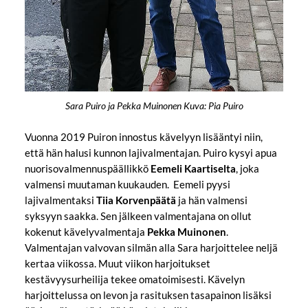
Sara Puiro ja Pekka Muinonen Kuva: Pia Puiro
Vuonna 2019 Puiron innostus kävelyyn lisääntyi niin,
että hän halusi kunnon lajivalmentajan. Puiro kysyi apua
nuorisovalmennuspäällikkö
Eemeli Kaartiselta
, joka
valmensi muutaman kuukauden. Eemeli pyysi
lajivalmentaksi
Tiia Korvenpäätä
ja hän valmensi
syksyyn saakka. Sen jälkeen valmentajana on ollut
kokenut kävelyvalmentaja
Pekka Muinonen
.
Valmentajan valvovan silmän alla Sara harjoittelee neljä
kertaa viikossa. Muut viikon harjoitukset
kestävyysurheilija tekee omatoimisesti. Kävelyn
harjoittelussa on levon ja rasituksen tasapainon lisäksi