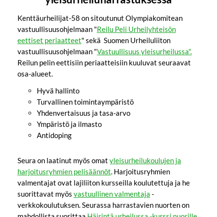
Kenttäurheilijat-58 on sitoutunut Olympiakomitean
vastuullisuusohjelmaan "
Reilu Peli Urheilyhteisön
eettiset periaatteet
" sekä Suomen Urheiluliiton
vastuullisuusohjelmaan "
Vastuullisuus yleisurheilussa".
Reilun pelin eettisiin periaatteisiin kuuluvat seuraavat
osa-alueet.
Hyvä hallinto
Turvallinen toimintaympäristö
Yhdenvertaisuus ja tasa-arvo
Ympäristö ja ilmasto
Antidoping
Seura on laatinut myös omat
yleisurheilukoulujen ja
harjoitusryhmien pelisäännöt
. Harjoitusryhmien
valmentajat ovat lajiliiton kursseilla koulutettuja ja he
suorittavat myös
vastuullinen valmentaja
-
verkkokoulutuksen. Seurassa harrastavien nuorten on
mahdollista suorittaa
Häirintä urheilussa -kurssi nuorille