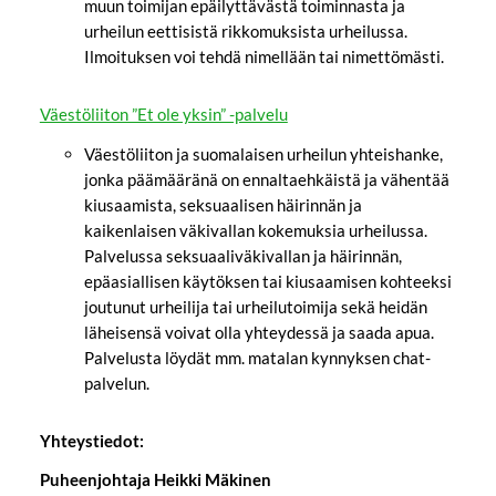
muun toimijan epäilyttävästä toiminnasta ja
urheilun eettisistä rikkomuksista urheilussa.
Ilmoituksen voi tehdä nimellään tai nimettömästi.
Väestöliiton ”Et ole yksin” -palvelu
Väestöliiton ja suomalaisen urheilun yhteishanke,
jonka päämääränä on ennaltaehkäistä ja vähentää
kiusaamista, seksuaalisen häirinnän ja
kaikenlaisen väkivallan kokemuksia urheilussa.
Palvelussa seksuaaliväkivallan ja häirinnän,
epäasiallisen käytöksen tai kiusaamisen kohteeksi
joutunut urheilija tai urheilutoimija sekä heidän
läheisensä voivat olla yhteydessä ja saada apua.
Palvelusta löydät mm. matalan kynnyksen chat-
palvelun.
Yhteystiedot:
Puheenjohtaja Heikki Mäkinen