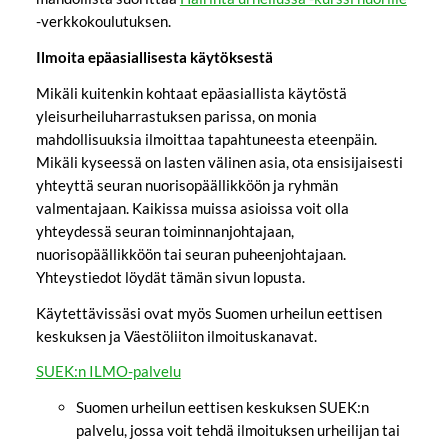
-verkkokoulutuksen.
Ilmoita epäasiallisesta käytöksestä
Mikäli kuitenkin kohtaat epäasiallista käytöstä
yleisurheiluharrastuksen parissa, on monia
mahdollisuuksia ilmoittaa tapahtuneesta eteenpäin.
Mikäli kyseessä on lasten välinen asia, ota ensisijaisesti
yhteyttä seuran nuorisopäällikköön ja ryhmän
valmentajaan. Kaikissa muissa asioissa voit olla
yhteydessä seuran toiminnanjohtajaan,
nuorisopäällikköön tai seuran puheenjohtajaan.
Yhteystiedot löydät tämän sivun lopusta.
Käytettävissäsi ovat myös Suomen urheilun eettisen
keskuksen ja Väestöliiton ilmoituskanavat.
SUEK:n ILMO-palvelu
Suomen urheilun eettisen keskuksen SUEK:n
palvelu, jossa voit tehdä ilmoituksen urheilijan tai