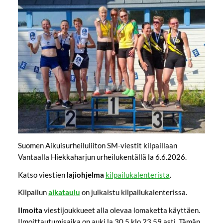
Suomen Aikuisurheiluliiton SM-viestit kilpaillaan
Vantaalla Hiekkaharjun urheilukentällä la 6.6.2026.
Katso viestien
lajiohjelma
kilpailukalenterista
.
Kilpailun
aikataulu
on julkaistu kilpailukalenterissa.
Ilmoita
viestijoukkueet alla olevaa lomaketta käyttäen.
Ilmoittautumisaika on auki la 30.5 klo 23.59 asti. Tämän