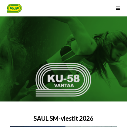
Siirry
Kenttäurheilijat-58 ry
Haku
sivun
sisältöön
SAUL SM-viestit 2026