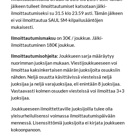
jälkeen tulleet ilmoittautumiset katsotaan jälki-
ilmoittautumiseksi su 31.5 klo 23.59 asti. Tämän jälkeen
ei voi ilmoittautua SAUL SM-kilpailusääntöjen
mukaisesti.
Ilmoittautumismaksu
on 30€ / joukkue. Jälki-
ilmoittautuminen 180€ joukkue.
Ilmoittautumisohjeita:
Joukkueen sarja määräytyy
nuorimman juoksijan mukaan. Viestijoukkueeseen voi
ilmoittaa kaksinkertaisen määrän juoksijoita osuuksiin
nähden. Neljä osuutta käsittävissä viesteissä neljä
juoksijaa ja neljä varajuoksijaa, eli enintään 8 juoksijaa.
Vastaavasti kolmen osuuden viesteissä voi ilmoittaa 3+3
juoksijaa.
Joukkueeseen ilmoittettaville juoksijoilla tulee olla
yleisurheilulisenssi voimassa ilmoittautumispäivään
mennessä. Lisenssittömiä juoksijoita ei kirjata joukkueen
kokoonpanoon.