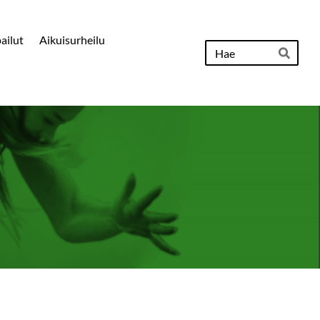
pailut
Aikuisurheilu
Hak
Hae