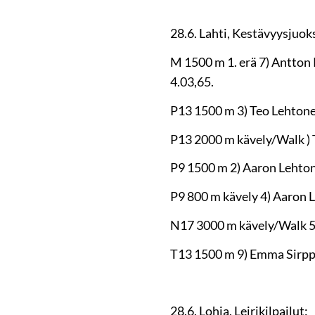
28.6. Lahti, Kestävyysjuoks
M 1500 m 1. erä 7) Antton K
4.03,65.
P13 1500 m 3) Teo Lehtonen
P13 2000 m kävely/Walk )
P9 1500 m 2) Aaron Lehton
P9 800 m kävely 4) Aaron L
N17 3000 m kävely/Walk 5)
T13 1500 m 9) Emma Sirppi
28.6. Lohja, Leirikilpailut: