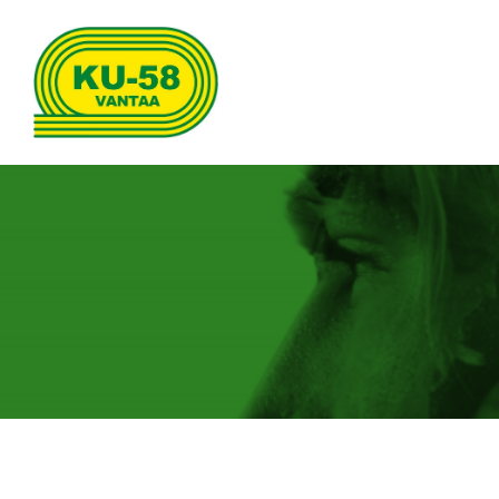
Siirry
sivun
sisältöön
Kenttäurheilijat-58 ry