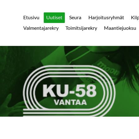
Etusivu
Uutiset
Seura
Harjoitusryhmät
Kil
Valmentajarekry
Toimitsijarekry
Maantiejuoksu