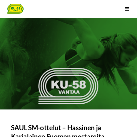
Siirry
Kenttäurheilijat-58 ry
Haku
sivun
sisältöön
SAUL SM-ottelut – Hassinen ja
Karjalainen Suomen mestareita