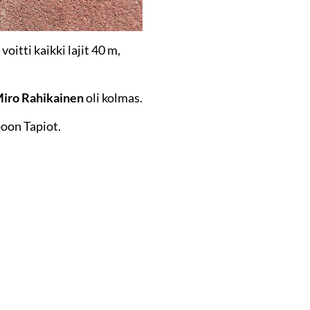
oitti kaikki lajit 40 m,
iro Rahikainen
oli kolmas.
poon Tapiot.