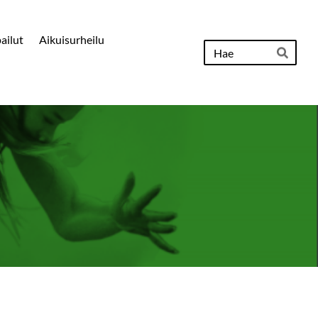
pailut
Aikuisurheilu
Hak
Hae