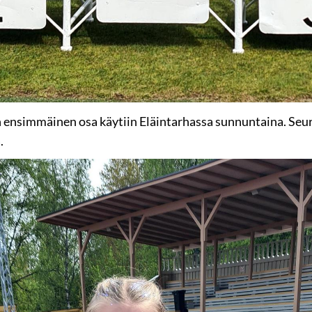
 ensimmäinen osa käytiin Eläintarhassa sunnuntaina. Seura
.