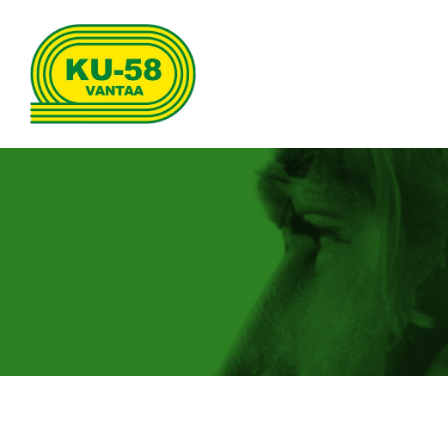
Siirry
sivun
sisältöön
Kenttäurheilijat-58 ry