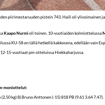
iden piirimestaruuden pistein 743. Haili oli ylivoimainen ja v
sa
Kaapo Nurmi
oli toinen. 10-vuotiaiden kolmiottelussa
M
lussa KU-58 on tällä hetkellä kakkosena, edellään vain Es
t 12-15-vuotiaat pm-otteluissa Hiekkaharjussa.
pm-moniottelut:
(2,50 kg) 8) Bruno Anttonen (-15) 818 PB (9.61 3.64 7.47).