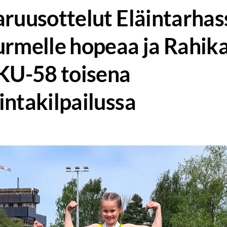
ruusottelut Eläintarhass
urmelle hopeaa ja Rahika
 KU-58 toisena
intakilpailussa