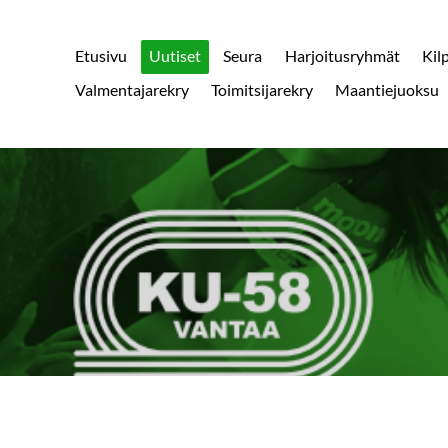
Etusivu
Uutiset
Seura
Harjoitusryhmät
Kil
Valmentajarekry
Toimitsijarekry
Maantiejuoksu