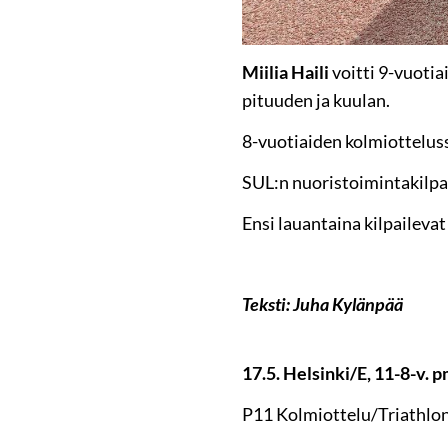
Miilia Haili
voitti 9-vuotia
pituuden ja kuulan.
8-vuotiaiden kolmiottelus
SUL:n nuoristoimintakilpai
Ensi lauantaina kilpaileva
Teksti: Juha Kylänpää
17.5. Helsinki/E, 11-8-v. 
P11 Kolmiottelu/Triathlon 