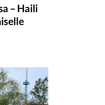
a – Haili
iselle