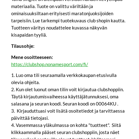
materiaalia. Tuote on valittu väriltään ja
ominaisuuksiltaan erityisesti maratonjuoksijoiden
tarpeisiin. Lue tarkempi tuotekuvaus club shopin kautta.
Tuotteen väritys noudattelee kuvassa näkyvän
kisapaidan tyyliä.
Tilausohje:
Mene osoitteeseen:
https://clubshop.nonamesport.com/fi/
1. Luo oma tili seuraamalla verkkokaupan etusivulla
olevia ohjeita.
2. Kun olet luonut oman tilin voit kirjautua clubshoppiin.
Täytä kirjautumisvaiheessa käyttäjätunnuksesi, oma
salasana ja seuran koodi. Seuran koodi on 00064KU .
3. Kirjauduttuasi voit lisätä osoitetiedot ja tarvittaessa
päivittää tietojasi.
4. Vasemmassa yläkulmassa on kohta "tuotteet". Siitä
klikkaammalla pääset seuran clubshoppiin, josta näet