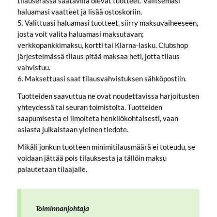
tilauserässä saatavilla olevat tuotteet. Valitsemasi
haluamasi vaatteet ja lisää ostoskoriin.
5. Valittuasi haluamasi tuotteet, siirry maksuvaiheeseen,
josta voit valita haluamasi maksutavan;
verkkopankkimaksu, kortti tai Klarna-lasku. Clubshop
järjestelmässä tilaus pitää maksaa heti, jotta tilaus
vahvistuu.
6. Maksettuasi saat tilausvahvistuksen sähköpostiin.
Tuotteiden saavuttua ne ovat noudettavissa harjoitusten
yhteydessä tai seuran toimistolta. Tuotteiden
saapumisesta ei ilmoiteta henkilökohtaisesti, vaan
asiasta julkaistaan yleinen tiedote.
Mikäli jonkun tuotteen minimitilausmäärä ei toteudu, se
voidaan jättää pois tilauksesta ja tällöin maksu
palautetaan tilaajalle.
Toiminnanjohtaja