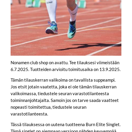
Nonamen club shop on avattu. Tee tilauksesi viimeistään
6.7.2025. Tuotteiden arvioitu toimitusaika on 13.9.2025.
Tämän tilauskerran valikoima on tavallista suppeampi.
Jos etsit jotain vaatetta, joka ei ole tämän tilauskerran
valikoimassa, tiedustele seuran varastotilanteesta
toiminnanjohtajalta. Samoin jos on tarve saada vaatteet
nopeasti toimitettua, tiedustele seuran
varastotilanteesta.
Tässä tilauksessa on uutena tuotteena Burn Elite Singlet.
Tämä singlet on aiempaan versioon nähden kevyempää