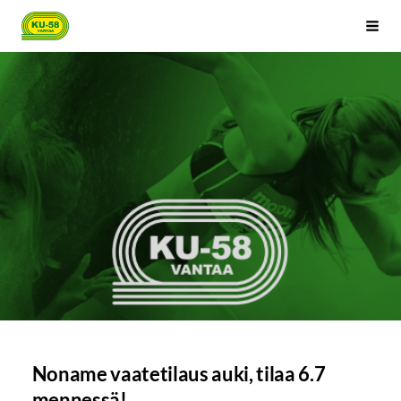
Siirry
Kenttäurheilijat-58 ry
Haku
sivun
sisältöön
Noname vaatetilaus auki, tilaa 6.7
mennessä!