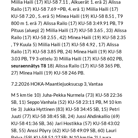
Miilia Haili (17) KU-58 7.11 , Alkuerät 1. erä 2) Alissa
Railo (17) KU-58 7.69 =PB, 4. erä 1) Miilia Haili (17)
KU-58 7.20 , 5. erä 5) Minea Haili (19) KU-58 8.51 , T9
800 m 1. erä 7) Alissa Railo (17) KU-58 3:49.91 PB, T9
Pituus (aluep) 2) Miilia Haili (17) KU-58 3.65 , 33) Alissa
Railo (17) KU-58 2.55 , 42) Minea Haili (19) KU-58 2.35
, T9 Kuula 5) Miilia Haili (17) KU-58 4.92 , 17) Alissa
Railo (17) KU-58 3.85 PB, 24) Minea Haili (19) KU-58
3.03 PB, T9 3-ottelu 3) Miilia Haili (17) KU-58 602 PB,
seuraennätys T8
18) Alissa Railo (17) KU-58 365 PB,
27) Minea Haili (19) KU-58 246 PB.
7.2.2026 HOKA-Maantiejuoksucup 3, Vantaa
M 5 km tie 10) Juha-Pekka Nurmela (73) KU-58 22:36
SB, 11) Seppo Vanhala (52) KU-58 23:11 PB, M 10 km
tie 3) Jukka Hyttinen (83) KU-58 34:45 SB, 15) Petri
Juuti (77) KU-58 38:45 SB, 24) Jussi Ahdinkallio (69)
KU-58 41:36 SB, 36) Jari Hostikka (57) KU-58 43:02
SB, 55) Anssi Pöyry (62) KU-58 49:09 SB, 60) Lauri
Palva (59) KU-58 51:27 SB; N 10 km tie 2) Laura