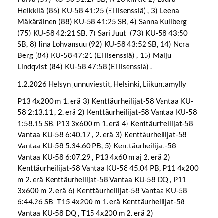
Heikkilä (86) KU-58 41:25 (Ei lisenssiä) , 3) Leena
Mäkäräinen (88) KU-58 41:25 SB, 4) Sanna Kullberg
(75) KU-58 42:21 SB, 7) Sari Juuti (73) KU-58 43:50
SB, 8) Iina Lohvansuu (92) KU-58 43:52 SB, 14) Nora
Berg (84) KU-58 47:21 (Ei lisenssiä) , 15) Maiju
Lindqvist (84) KU-58 47:58 (Ei lisenssiä) .
1.2.2026 Helsyn junnuviestit, Helsinki, Liikuntamylly
P13 4x200 m 1. erä 3) Kenttäurheilijat-58 Vantaa KU-
58 2:13.11 , 2. erä 2) Kenttäurheilijat-58 Vantaa KU-58
1:58.15 SB, P13 3x600 m 1. erä 4) Kenttäurheilijat-58
Vantaa KU-58 6:40.17 , 2. erä 3) Kenttäurheilijat-58
Vantaa KU-58 5:34.60 PB, 5) Kenttäurheilijat-58
Vantaa KU-58 6:07.29 , P13 4x60 m aj 2. erä 2)
Kenttäurheilijat-58 Vantaa KU-58 45.04 PB, P11 4x200
m 2. erä Kenttäurheilijat-58 Vantaa KU-58 DQ , P11
3x600 m 2. erä 6) Kenttäurheilijat-58 Vantaa KU-58
6:44.26 SB; T15 4x200 m 1. erä Kenttäurheilijat-58
Vantaa KU-58 DQ , T15 4x200 m 2. erä 2)