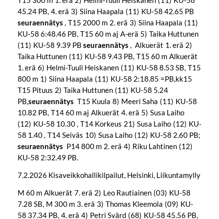
T15 300 m 1. erä 2) Helmi-Tuuli Heiskanen (11) KU-58
45.24 PB, 4. erä 3) Siina Haapala (11) KU-58 42.65 PB
seuraennätys
, T15 2000 m 2. erä 3) Siina Haapala (11)
KU-58 6:48.46 PB, T15 60 m aj A-erä 5) Taika Huttunen
(11) KU-58 9.39 PB
seuraennätys
, Alkuerät 1. erä 2)
Taika Huttunen (11) KU-58 9.43 PB, T15 60 m Alkuerät
1. erä 6) Helmi-Tuuli Heiskanen (11) KU-58 8.53 SB, T15
800 m 1) Siina Haapala (11) KU-58 2:18.85 =PB,kk15
T15 Pituus 2) Taika Huttunen (11) KU-58 5.24
PB,
seuraennätys
T15 Kuula 8) Meeri Saha (11) KU-58
10.82 PB, T14 60 m aj Alkuerät 4. erä 5) Susa Laiho
(12) KU-58 10.30 , T14 Korkeus 21) Susa Laiho (12) KU-
58 1.40 , T14 Seiväs 10) Susa Laiho (12) KU-58 2.60 PB;
seuraennätys
P14 800 m 2. erä 4) Riku Lahtinen (12)
KU-58 2:32.49 PB.
7.2.2026 Kisaveikkohallikilpailut, Helsinki, Liikuntamylly
M 60 m Alkuerät 7. erä 2) Leo Rautiainen (03) KU-58
7.28 SB, M 300 m 3. erä 3) Thomas Kleemola (09) KU-
58 37.34 PB, 4. erä 4) Petri Svärd (68) KU-58 45.56 PB,