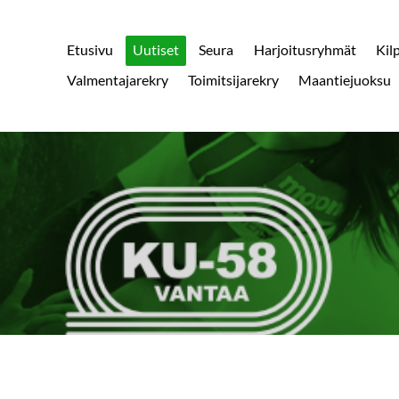
Etusivu
Uutiset
Seura
Harjoitusryhmät
Kil
Valmentajarekry
Toimitsijarekry
Maantiejuoksu