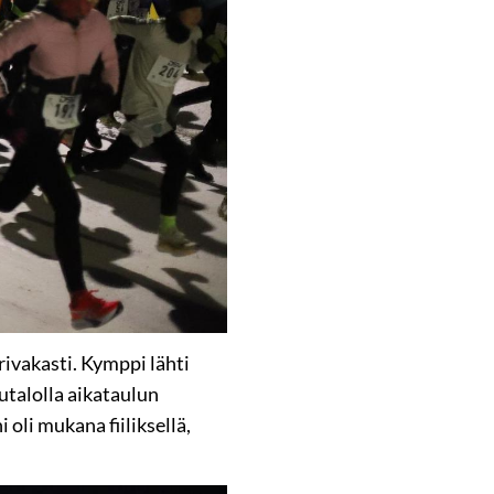
rivakasti. Kymppi lähti
lutalolla aikataulun
 oli mukana fiiliksellä,