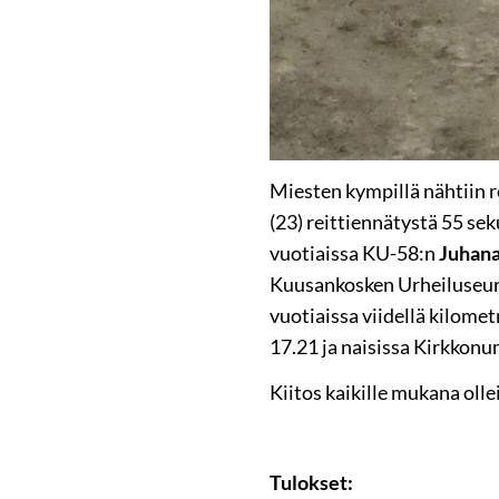
Miesten kympillä nähtiin 
(23)
reittiennätystä 55 sek
vuotiaissa KU-58:n
Juhana
Kuusankosken Urheiluseu
vuotiaissa viidellä kilomet
17.21 ja naisissa Kirkkon
Kiitos kaikille mukana oll
Tulokset: