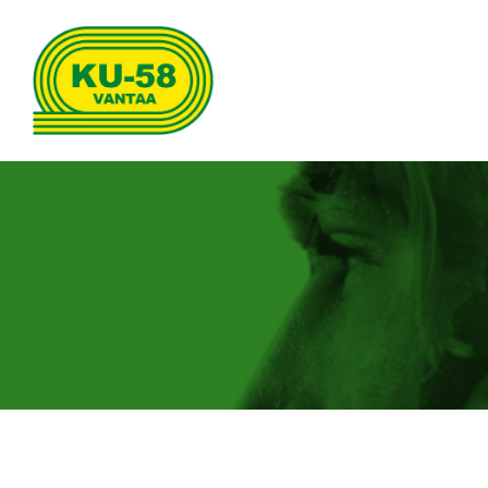
Siirry
sivun
sisältöön
Kenttäurheilijat-58 ry