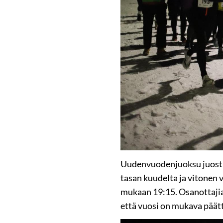
Uudenvuodenjuoksu juostiin
tasan kuudelta ja vitonen vi
mukaan 19:15. Osanottajia o
että vuosi on mukava päätt