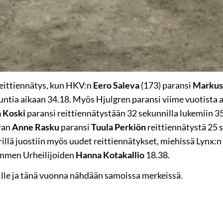
reittiennätys, kun HKV:n
Eero Saleva
(173) paransi
Markus
untia aikaan 34.18. Myös Hjulgren paransi viime vuotista ai
 Koski
paransi reittiennätystään 32 sekunnilla lukemiin 35
ran
Anne Rasku
paransi
Tuula Perkiön
reittiennätystä 25 s
rillä juostiin myös uudet reittiennätykset, miehissä Lynx:n
ummen Urheilijoiden
Hanna Kotakallio
18.38.
eille ja tänä vuonna nähdään samoissa merkeissä.