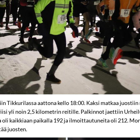
 Tikkurilassa aattona kello 18:00. Kaksi matkaa juostiin 
isi yli noin 2,5 kilometrin reitille. Palkinnot jaettiin Urhei
li kaikkiaan paikalla 192 ja ilmoittautuneita oli 212. Moni
ää juosten.