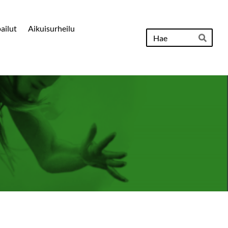
pailut
Aikuisurheilu
Hak
Hae