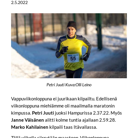
2.5.2022
Petri Juuti Kuva:Olli Leino
Vappuviikonloppuna ei juurikaan kilpailtu. Edellisenä
viikonloppuna miehiämme oli maailmalla maratonin
kimpussa.
Petri Juuti
juoksi Hampurissa 2.37.22. Myös
Janne Väisänen
alitti kolme tuntia ajallaan 2.59.28.
Marko Kahilainen
kilpaili taas Itävallassa.
Tällä viikolla siirrytään maastoon. Viikonloppuna