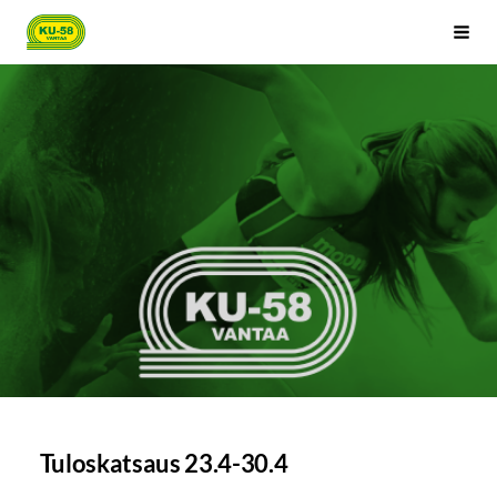
Siirry
Kenttäurheilijat-58 ry
Haku
sivun
sisältöön
Tuloskatsaus 23.4-30.4