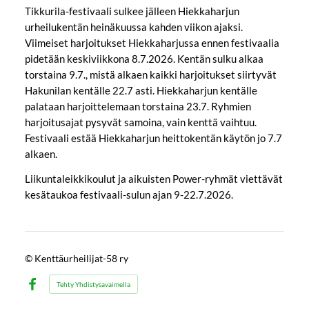
Tikkurila-festivaali sulkee jälleen Hiekkaharjun
urheilukentän heinäkuussa kahden viikon ajaksi.
Viimeiset harjoitukset Hiekkaharjussa ennen festivaalia
pidetään keskiviikkona 8.7.2026. Kentän sulku alkaa
torstaina 9.7., mistä alkaen kaikki harjoitukset siirtyvät
Hakunilan kentälle 22.7 asti. Hiekkaharjun kentälle
palataan harjoittelemaan torstaina 23.7. Ryhmien
harjoitusajat pysyvät samoina, vain kenttä vaihtuu.
Festivaali estää Hiekkaharjun heittokentän käytön jo 7.7
alkaen.
Liikuntaleikkikoulut ja aikuisten Power-ryhmät viettävät
kesätaukoa festivaali-sulun ajan 9-22.7.2026.
©
Kenttäurheilijat-58 ry
Tehty Yhdistysavaimella
Facebook