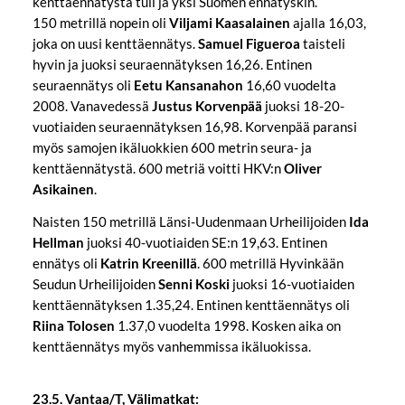
kenttäennätystä tuli ja yksi Suomen ennätyskin.
150 metrillä nopein oli
Viljami Kaasalainen
ajalla 16,03,
joka on uusi kenttäennätys.
Samuel Figueroa
taisteli
hyvin ja juoksi seuraennätyksen 16,26. Entinen
seuraennätys oli
Eetu Kansanahon
16,60 vuodelta
2008. Vanavedessä
Justus Korvenpää
juoksi 18-20-
vuotiaiden seuraennätyksen 16,98. Korvenpää paransi
myös samojen ikäluokkien 600 metrin seura- ja
kenttäennätystä. 600 metriä voitti HKV:n
Oliver
Asikainen
.
Naisten 150 metrillä Länsi-Uudenmaan Urheilijoiden
Ida
Hellman
juoksi 40-vuotiaiden SE:n 19,63. Entinen
ennätys oli
Katrin Kreenillä
. 600 metrillä Hyvinkään
Seudun Urheilijoiden
Senni Koski
juoksi 16-vuotiaiden
kenttäennätyksen 1.35,24. Entinen kenttäennätys oli
Riina Tolosen
1.37,0 vuodelta 1998. Kosken aika on
kenttäennätys myös vanhemmissa ikäluokissa.
23.5. Vantaa/T, Välimatkat: