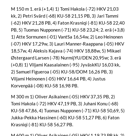
M 150 m 1. erä (+1,4) 1) Tomi Hakola (-72) HKV 21,03
kk, 2) Petri Svärd (-68) KU-58 21,15 PB, 3) Jari Tammi
(-62) HKV 21,28 PB, 4) Faton Krasniqi (-81) KU-58 22,40
PB, 5) Tuomas Nupponen (-71) KU-58 23,24; 2. erä (+3,8)
1) Atte Sormunen (-01) VantSa 16,54w, 2) Leo Heinonen
(-07) HKV 17,29w, 3) Lauri Manner-Raappana (-05) HKV
18,57w, 4) Aleksis Kajava (-74) HKV 18,88w, 5) Mikael
Østergaard Larsen (-78) NurmijYU/DEN 20,95w; 3. erä
(+0,8) 1) Viljami Kaasalainen (-95) JyväskKU 16,03 kk,
2) Samuel Figueroa (-05) KU-58/DOM 16,26 PB, 3)
Viljami Heinonen (-05) HKV 16,64 PB, 4) Justus
Korvenpää (-08) KU-58 16,98 PB.
M 300 m 1) Oliver Asikainen (-05) HKV 37,35 PB, 2)
Tomi Hakola (-72) HKV 47,19 PB, 3) Juhani Konu (-68)
KU-58 47,86, 4) Tuomas Nupponen (-71) KU-58 50,69, 5)
Jukka-Pekka Hassinen (-60) KU-58 51,27 PB, 6) Faton
Krasniqi (-81) KU-58 56,27 PB.
M 600 m 1) Oliver Asikainen (-05) HKV 1.19,73 PB kk, 2)