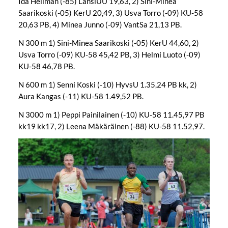
Ida Hellman (-85) LänsiUU 19,63, 2) Sini-Minea
Saarikoski (-05) KerU 20,49, 3) Usva Torro (-09) KU-58
20,63 PB, 4) Minea Junno (-09) VantSa 21,13 PB.
N 300 m 1) Sini-Minea Saarikoski (-05) KerU 44,60, 2)
Usva Torro (-09) KU-58 45,42 PB, 3) Helmi Luoto (-09)
KU-58 46,78 PB.
N 600 m 1) Senni Koski (-10) HyvsU 1.35,24 PB kk, 2)
Aura Kangas (-11) KU-58 1.49,52 PB.
N 3000 m 1) Peppi Painilainen (-10) KU-58 11.45,97 PB
kk19 kk17, 2) Leena Mäkäräinen (-88) KU-58 11.52,97.