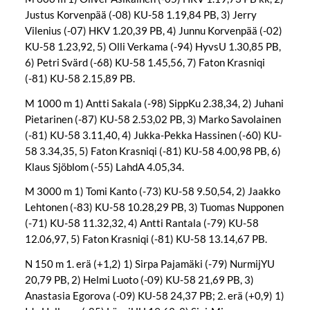
Justus Korvenpää (-08) KU-58 1.19,84 PB, 3) Jerry
Vilenius (-07) HKV 1.20,39 PB, 4) Junnu Korvenpää (-02)
KU-58 1.23,92, 5) Olli Verkama (-94) HyvsU 1.30,85 PB,
6) Petri Svärd (-68) KU-58 1.45,56, 7) Faton Krasniqi
(-81) KU-58 2.15,89 PB.
M 1000 m 1) Antti Sakala (-98) SippKu 2.38,34, 2) Juhani
Pietarinen (-87) KU-58 2.53,02 PB, 3) Marko Savolainen
(-81) KU-58 3.11,40, 4) Jukka-Pekka Hassinen (-60) KU-
58 3.34,35, 5) Faton Krasniqi (-81) KU-58 4.00,98 PB, 6)
Klaus Sjöblom (-55) LahdA 4.05,34.
M 3000 m 1) Tomi Kanto (-73) KU-58 9.50,54, 2) Jaakko
Lehtonen (-83) KU-58 10.28,29 PB, 3) Tuomas Nupponen
(-71) KU-58 11.32,32, 4) Antti Rantala (-79) KU-58
12.06,97, 5) Faton Krasniqi (-81) KU-58 13.14,67 PB.
N 150 m 1. erä (+1,2) 1) Sirpa Pajamäki (-79) NurmijYU
20,79 PB, 2) Helmi Luoto (-09) KU-58 21,69 PB, 3)
Anastasia Egorova (-09) KU-58 24,37 PB; 2. erä (+0,9) 1)