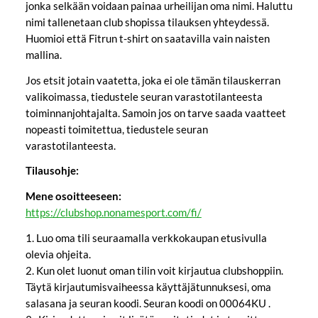
jonka selkään voidaan painaa urheilijan oma nimi. Haluttu
nimi tallenetaan club shopissa tilauksen yhteydessä.
Huomioi että Fitrun t-shirt on saatavilla vain naisten
mallina.
Jos etsit jotain vaatetta, joka ei ole tämän tilauskerran
valikoimassa, tiedustele seuran varastotilanteesta
toiminnanjohtajalta. Samoin jos on tarve saada vaatteet
nopeasti toimitettua, tiedustele seuran
varastotilanteesta.
Tilausohje:
Mene osoitteeseen:
https://clubshop.nonamesport.com/fi/
1. Luo oma tili seuraamalla verkkokaupan etusivulla
olevia ohjeita.
2. Kun olet luonut oman tilin voit kirjautua clubshoppiin.
Täytä kirjautumisvaiheessa käyttäjätunnuksesi, oma
salasana ja seuran koodi. Seuran koodi on 00064KU .