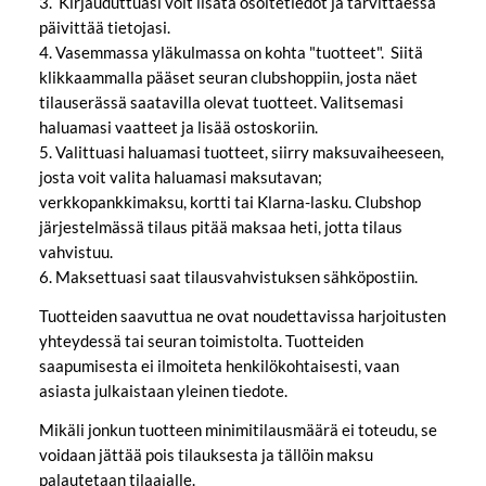
3. Kirjauduttuasi voit lisätä osoitetiedot ja tarvittaessa
päivittää tietojasi.
4. Vasemmassa yläkulmassa on kohta "tuotteet". Siitä
klikkaammalla pääset seuran clubshoppiin, josta näet
tilauserässä saatavilla olevat tuotteet. Valitsemasi
haluamasi vaatteet ja lisää ostoskoriin.
5. Valittuasi haluamasi tuotteet, siirry maksuvaiheeseen,
josta voit valita haluamasi maksutavan;
verkkopankkimaksu, kortti tai Klarna-lasku. Clubshop
järjestelmässä tilaus pitää maksaa heti, jotta tilaus
vahvistuu.
6. Maksettuasi saat tilausvahvistuksen sähköpostiin.
Tuotteiden saavuttua ne ovat noudettavissa harjoitusten
yhteydessä tai seuran toimistolta. Tuotteiden
saapumisesta ei ilmoiteta henkilökohtaisesti, vaan
asiasta julkaistaan yleinen tiedote.
Mikäli jonkun tuotteen minimitilausmäärä ei toteudu, se
voidaan jättää pois tilauksesta ja tällöin maksu
palautetaan tilaajalle.